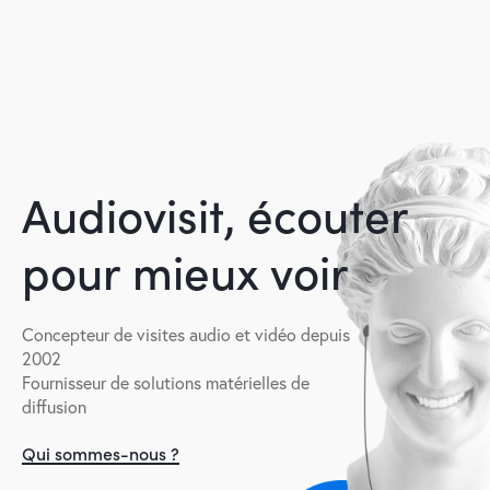
A
u
d
i
o
v
i
s
i
t
,
é
c
o
u
t
e
r
p
o
u
r
m
i
e
u
x
v
o
i
r
Concepteur de visites audio et vidéo depuis
2002
Fournisseur de solutions matérielles de
diffusion
Qui sommes-nous ?