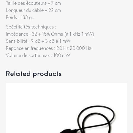
Taille des écouteurs = 7 cm
Longueur du câble = 92 cm
Poids : 133 gr.
Spécificités techniques :
Impédance : 32 + 15% Ohms (à 1 kHz 1 mW)
Sensibilité : 9 dB + 3 dB à 1 mW
Réponse en fréquences : 20 Hz 20 000 Hz
Volume de sortie max : 100 mW
Related products