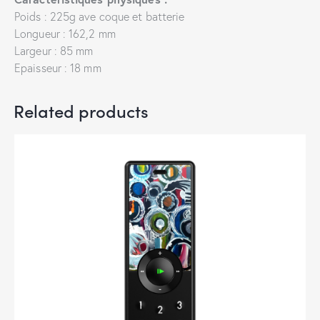
Poids : 225g ave coque et batterie
Longueur : 162,2 mm
Largeur : 85 mm
Epaisseur : 18 mm
Related products