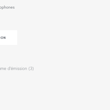
ophones
ION
lume d’émission (3)