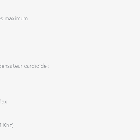
res maximum
ensateur cardioïde :
Max
1 Khz)