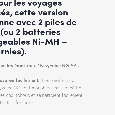
our les voyages
és, cette version
nne avec 2 piles de
 (ou 2 batteries
geables Ni-MH –
rnies).
ec les émetteurs “Easyvoice NG-AA”.
assurée facilement
: Les émetteurs et
yvoice NG sont monoblocs sans aspérité
es caoutchouc et se nettoient facilement
te désinfectante.