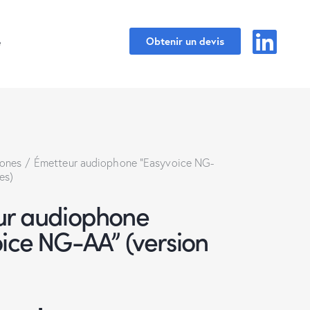
e
Obtenir un devis
ones
Émetteur audiophone “Easyvoice NG-
es)
ur audiophone
ice NG-AA” (version