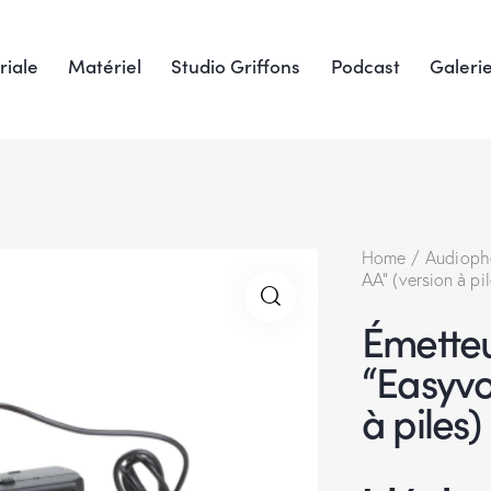
riale
Matériel
Studio Griffons
Podcast
Galeri
Home
Audioph
AA” (version à pil
Émette
🔍
“Easyvo
à piles)