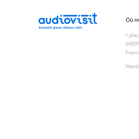
Où no
1 plac
69001
Franc
Menti