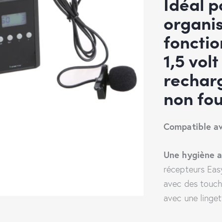
Idéal p
organis
fonctio
1,5 volt
rechar
non fou
Compatible av
Une hygiène 
récepteurs Eas
avec des touch
avec une linget