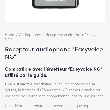
Home
Audiophones
Récepteur audiophone “Easyvoice
NG”
Récepteur audiophone “Easyvoice
NG”
Compatible avec l’émetteur “Easyvoice NG”
utilisé par le guide.
Une autonomie contrôlée
: avec une capacité de 14
heures, la batterie du Easyvoices NG permet d’enchainer
une série de visites sans chargement sur toute une journée.
Un indicateur de charge sur l’écran de chaque appareil